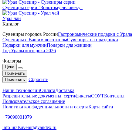
Сувениры серии "Золотому человеку"
Урал чай
Каталог
Сувениры городов России
Гастрономические подарки с Урала
Сувениры с Вашим логотипом
Сувениры на праздники
Подарки для мужчин
Подарки для женщин
Год Уральского рока 2026
Фильтры
Цена
Применить
Сбросить
Применить
Наши технологии
Оплата
Доставка
Разрешительные документы, сертификаты
СОУТ
Контакты
Пользовательское соглашение
Политика конфиденциальности и оферта
Карта сайта
+79090001079
info-uralsuvenir@yandex.ru