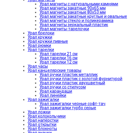
Урал магниты с натуральными камнями
Урал магниты закатные 90х65 мм
Урал магниты закатные 80х53 мм
Урал магниты закатные круглые и овальные
Урал магниты стекло и поликерамика
Урал магниты зеркальный пластик
Урал магниты-тарелочки
Урал брелоки
Урал кружки
Урал кружки пивные
Урал рюмки
Урал тарелки
Урал тарелки 21 см
Урал тарелки 16 см
Урал тарелки 12 см
Урал часы
Урал канцелярские товары
Урал ручки пластик металлик
Урал ручки пластик с золотой фурнитурой
Урал ручки пластик двухцветный
Урал ручки со стилусом
Урал карандаши
Урал линейки
Урал зажигалки
Урал зажигалки черные софт-тач
Урал зажигалки турбо серые
Урал ложки
Урал колокольчики
Урал напёрстки
Урал открытки
Урал блокноты
Урал значки