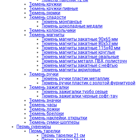
Тюмень кружки
Тюмень кружки пивные
Тюмень рюмки
Тюмень сладости
Тюмень монпансье
Тюмень шоколадные медали
Тюмень колокольчики
Тюмень магниты
Тюмень магниты закатные 90х65 мм
Тюмень магниты закатные 80х53 мм
Тюмень магниты закатные 115х40 мм
Тюмень магниты закатные круглые
Тюмень магниты закатные овальные
Тюмень магниты металл, ПВХ, полистоун
Тюмень магниты закатные с нефтью
Тюмень магниты акриловые
Тюмень ручки
Тюмень ручки пластик металлик
Тюмень ручки пластик с золотой фурнитурой
Тюмень зажигалки
Тюмень зажигалки турбо серые
Тюмень зажигалки черные софт-тач
Тюмень значки
Тюмень часы
Тюмень ложки
Тюмень брелоки
Тюмень наклейки, открытки
Тюмень сумки-шопперы
Пермь сувениры
Пермь тарелки
Пермь тарелки 21 см
Пермь тарелки 16 см