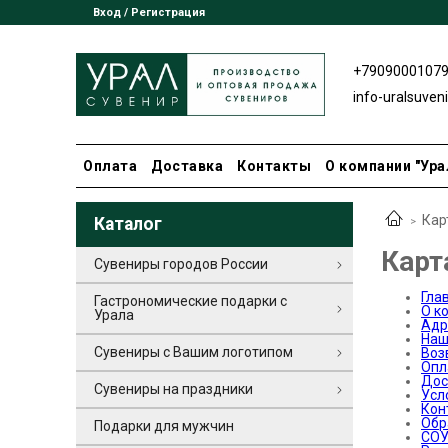
Вход / Регистрация
+7909000107
info-uralsuven
Оплата
Доставка
Контакты
О компании "Ура
Кар
Каталог
Карт
Сувениры городов России
Гла
Гастрономические подарки с
О к
Урала
Адр
Наш
Сувениры с Вашим логотипом
Воз
Опл
Дос
Сувениры на праздники
Усл
Кон
Обр
Подарки для мужчин
СО