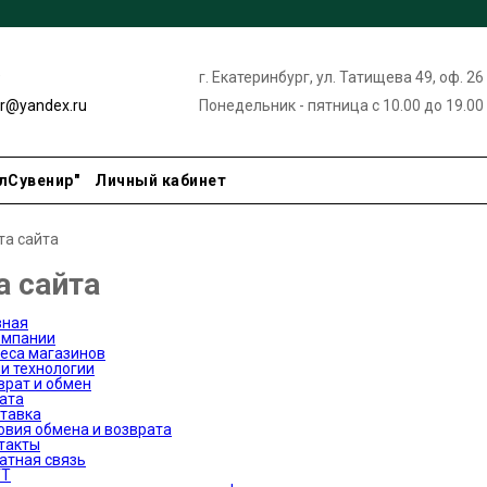
9
г. Екатеринбург, ул. Татищева 49, оф. 26
ir@yandex.ru
Понедельник - пятница с 10.00 до 19.00
лСувенир"
Личный кабинет
та сайта
а сайта
вная
омпании
еса магазинов
и технологии
врат и обмен
ата
тавка
овия обмена и возврата
такты
атная связь
УТ