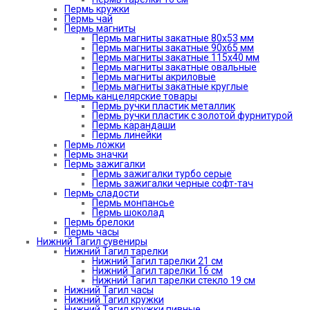
Пермь кружки
Пермь чай
Пермь магниты
Пермь магниты закатные 80х53 мм
Пермь магниты закатные 90х65 мм
Пермь магниты закатные 115х40 мм
Пермь магниты закатные овальные
Пермь магниты акриловые
Пермь магниты закатные круглые
Пермь канцелярские товары
Пермь ручки пластик металлик
Пермь ручки пластик с золотой фурнитурой
Пермь карандаши
Пермь линейки
Пермь ложки
Пермь значки
Пермь зажигалки
Пермь зажигалки турбо серые
Пермь зажигалки черные софт-тач
Пермь сладости
Пермь монпансье
Пермь шоколад
Пермь брелоки
Пермь часы
Нижний Тагил сувениры
Нижний Тагил тарелки
Нижний Тагил тарелки 21 см
Нижний Тагил тарелки 16 см
Нижний Тагил тарелки стекло 19 см
Нижний Тагил часы
Нижний Тагил кружки
Нижний Тагил кружки пивные