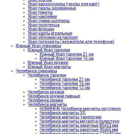
Урал кардхолдеры (чехлы для карт)
Урал пазлы деревянные
Урал пакеты
Урал наклейки
Урал сумки-шопперы
Урал полотенца
Урал флешки
Урал карты игральные
Урал обложки на паспорт
Урал попсокеты (держатели для телефона)
Южный Урал сувениры
Южный Урал тарелки
Южный Урал тарелки 21 см
Южный Урал тарелки 16 см
Южный Урал кружки
Южный Урал магниты
Челябинск сувениры
Челябинск тарелки
Челябинск тарелки 21 см
Челябинск тарелки 16 см
Челябинск тарелки 12 см
Челябинск кружки
Челябинск кружки пивные
Челябинск рюмки
Челябинск магниты
НОВИНКА! Челябинск магниты оргстекло
Челябинск магниты 3Д
Челябинск магниты-тарелочки
Челябинск магниты металл и полистоун
Челябинск магниты закатные 80х53 мм
Челябинск магниты закатные 90х65 мм
Челябинск магниты закатные 115х40 мм