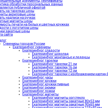
решительные документы, сертификаты
итика обработки персональных данных
является публичной офертой
ать на тарелках цены
ниты акриловые цены
ать надписи на ручках
атные магниты цены
имость печати на белых и цветных кружках
дости с логотипом цены
чки закатные цены
та сайта
алог
Сувениры городов России
Екатеринбург сувениры
Екатеринбург сладости
Екатеринбург шоколад
Екатеринбург монпансье и леденцы
Екатеринбург тарелки
Екатеринбург тарелки 21 см
Екатеринбург тарелки 16 см
Екатеринбург тарелки 12 см
Екатеринбург тарелки с изображением картин В
Екатеринбург часы
Екатеринбург кружки
Екатеринбург кружки пивные
Екатеринбург рюмки
Екатеринбург ложки
Екатеринбург магниты
Екатеринбург магниты оргстекло
Екатеринбург магниты закатные 80х53 мм
Екатеринбург магниты закатные 90х65 мм
Екатеринбург магниты закатные 115х40 мм