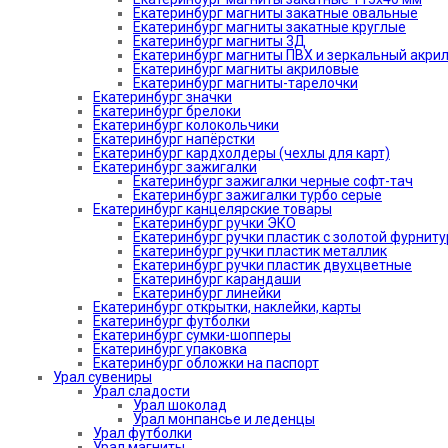
Екатеринбург магниты закатные овальные
Екатеринбург магниты закатные круглые
Екатеринбург магниты 3Д
Екатеринбург магниты ПВХ и зеркальный акри
Екатеринбург магниты акриловые
Екатеринбург магниты-тарелочки
Екатеринбург значки
Екатеринбург брелоки
Екатеринбург колокольчики
Екатеринбург напёрстки
Екатеринбург кардхолдеры (чехлы для карт)
Екатеринбург зажигалки
Екатеринбург зажигалки черные софт-тач
Екатеринбург зажигалки турбо серые
Екатеринбург канцелярские товары
Екатеринбург ручки ЭКО
Екатеринбург ручки пластик с золотой фурнит
Екатеринбург ручки пластик металлик
Екатеринбург ручки пластик двухцветные
Екатеринбург карандаши
Екатеринбург линейки
Екатеринбург открытки, наклейки, карты
Екатеринбург футболки
Екатеринбург сумки-шопперы
Екатеринбург упаковка
Екатеринбург обложки на паспорт
Урал сувениры
Урал сладости
Урал шоколад
Урал монпансье и леденцы
Урал футболки
Урал магниты