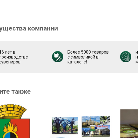
ущества компании
16 лет в
Более 5000 товаров
и
производстве
с символикой в
н
сувениров
каталоге!
м
ите также