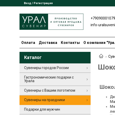
Вход / Регистрация
+7909000107
info-uralsuven
Оплата
Доставка
Контакты
О компании "Ура
Сув
Каталог
Шоко
Сувениры городов России
Гастрономические подарки с
Урала
Шокол
Сувениры с Вашим логотипом
Ди
Сувениры на праздники
Ма
Ме
Подарки для мужчин
ле