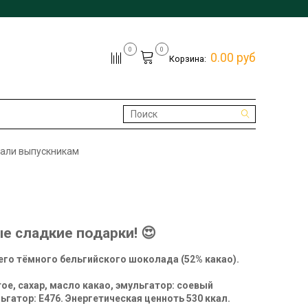
0
0
0.00 руб
Корзина:
али выпускникам
 сладкие подарки! 😍
его тёмного бельгийского шоколада (52% какао).
ое, сахар, масло какао, эмульгатор: соевый
гатор: Е476. Энергетическая ценноть 530 ккал.