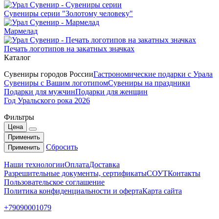
Сувениры серии "Золотому человеку"
Мармелад
Печать логотипов на закатных значках
Каталог
Сувениры городов России
Гастрономические подарки с Урала
Сувениры с Вашим логотипом
Сувениры на праздники
Подарки для мужчин
Подарки для женщин
Год Уральского рока 2026
Фильтры
Цена
Применить
Сбросить
Применить
Наши технологии
Оплата
Доставка
Разрешительные документы, сертификаты
СОУТ
Контакты
Пользовательское соглашение
Политика конфиденциальности и оферта
Карта сайта
+79090001079