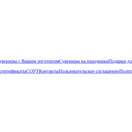
увениры с Вашим логотипом
Сувениры на праздники
Подарки д
 сертификаты
СОУТ
Контакты
Пользовательское соглашение
Полит