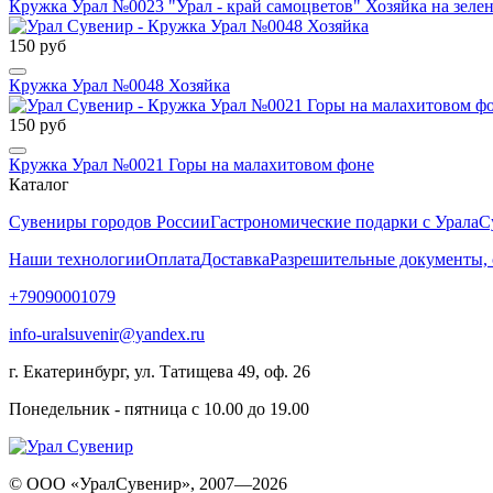
Кружка Урал №0023 "Урал - край самоцветов" Хозяйка на зеле
150 руб
Кружка Урал №0048 Хозяйка
150 руб
Кружка Урал №0021 Горы на малахитовом фоне
Каталог
Сувениры городов России
Гастрономические подарки с Урала
С
Наши технологии
Оплата
Доставка
Разрешительные документы,
+79090001079
info-uralsuvenir@yandex.ru
г. Екатеринбург, ул. Татищева 49, оф. 26
Понедельник - пятница с 10.00 до 19.00
© ООО «УралСувенир», 2007—2026