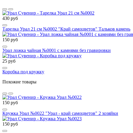
430 руб
Тарелка Урал 21 см №0002 "Край самоцветов" Тальков камень
150 руб
Урал ложка чайная №0001 с камнями без гравировки
25 руб
Коробка под кружку
Похожие товары
150 руб
Кружка Урал №0022 "Урал - край самоцветов" 2 хозяйки
150 руб