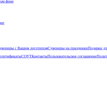
ном фоне
увениры с Вашим логотипом
Сувениры на праздники
Подарки д
 сертификаты
СОУТ
Контакты
Пользовательское соглашение
Полит