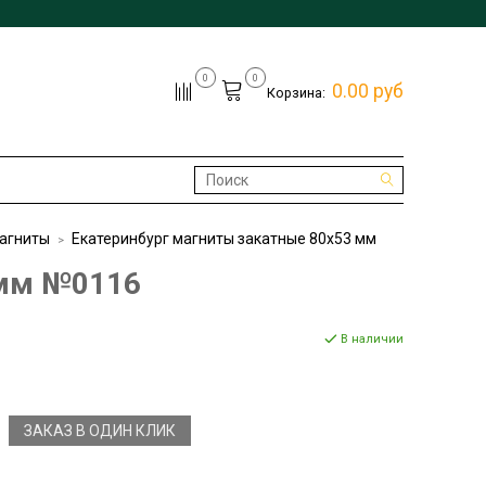
0
0
0.00 руб
Корзина:
магниты
Екатеринбург магниты закатные 80х53 мм
 мм №0116
В наличии
ЗАКАЗ В ОДИН КЛИК