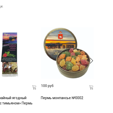
и.
100 руб
чайный ягодный
Пермь монпансье №0002
с тимьяном» Пермь