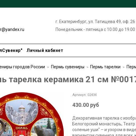
9
г. Екатеринбург, ул. Татищева 49, оф. 26
ir@yandex.ru
Понедельник - пятница с 10.00 до 19.00
лСувенир"
Личный кабинет
ениры городов России
Пермь сувениры
Пермь тарелки
Перм
ь тарелка керамика 21 см №001
Артикул:
02434
430.00 руб
Декоративная тарелка с изоб
Белогорский монастырь, Театр
соленые уши" – и узором в вид
вариантом сувенира для всех, 