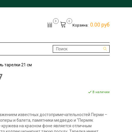
0
0
0.00 руб
Корзина:
ь тарелки 21 см
7
В наличии
ражением известных достопримечательностей Перми –
 оперы и балета, памятники медведю и "Пермяк
е кружева на красном фоне является отличным
кто коллекционирует такую посуду. Тарелка имеет