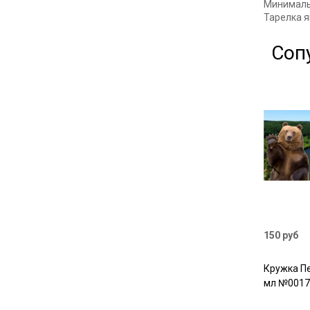
Минимальн
Тарелка я
Соп
150 руб
Кружка П
мл №0017