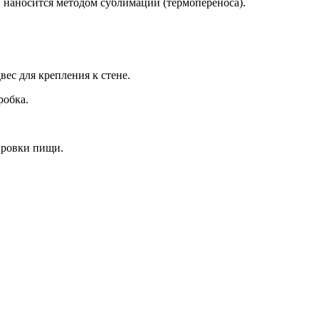
, наносится методом сублимации (термопереноса).
вес для крепления к стене.
робка.
вировки пищи.