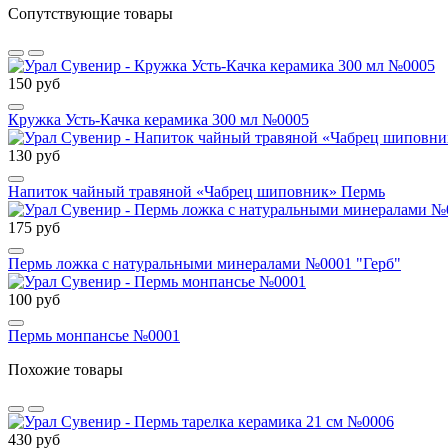
Сопутствующие товары
150 руб
Кружка Усть-Качка керамика 300 мл №0005
130 руб
Напиток чайный травяной «Чабрец шиповник» Пермь
175 руб
Пермь ложка с натуральными минералами №0001 "Герб"
100 руб
Пермь монпансье №0001
Похожие товары
430 руб