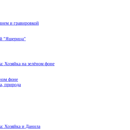
ой "Ящерица"
ёном фоне