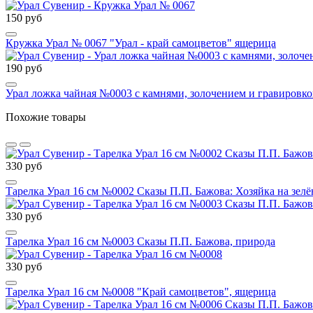
150 руб
Кружка Урал № 0067 "Урал - край самоцветов" ящерица
190 руб
Урал ложка чайная №0003 с камнями, золочением и гравировк
Похожие товары
330 руб
Тарелка Урал 16 см №0002 Сказы П.П. Бажова: Хозяйка на зел
330 руб
Тарелка Урал 16 см №0003 Сказы П.П. Бажова, природа
330 руб
Тарелка Урал 16 см №0008 "Край самоцветов", ящерица