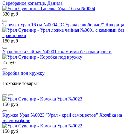
Серебряное копытце, Данила
330 руб
Тарелка Урал 16 см №0004 "С Урала с любовью!" Ящерица
150 руб
Урал ложка чайная №0001 с камнями без гравировки
25 руб
Коробка под кружку
Похожие товары
150 руб
Кружка Урал №0023 "Урал - край самоцветов" Хозяйка на
зеленом фоне
150 руб